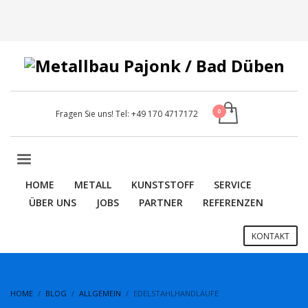
Fragen Sie uns! Tel:
+49 170 4717172
HOME
METALL
KUNSTSTOFF
SERVICE
ÜBER UNS
JOBS
PARTNER
REFERENZEN
KONTAKT
HOME
BLOG
ALLGEMEIN
EDELSTAHLHANDLÄUFE