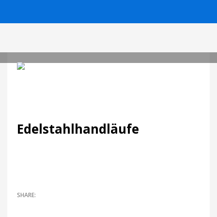
0
MarkoPajonk
SAMSTAG, 10 MÄRZ 2018
/
PUBLISHED IN
ALLGEMEIN
Edelstahlhandläufe