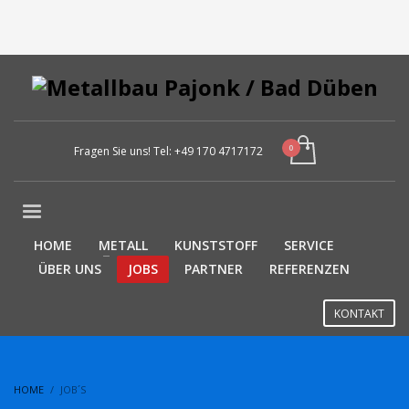
Fragen Sie uns! Tel:
+49 170 4717172
HOME
METALL
KUNSTSTOFF
SERVICE
ÜBER UNS
JOBS
PARTNER
REFERENZEN
KONTAKT
HOME
JOB´S