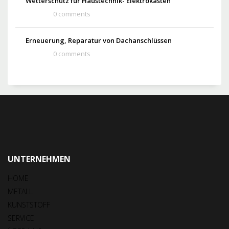
Wetterschutz für Haustechnik- Elektrokästen
0 comments
Erneuerung, Reparatur von Dachanschlüssen
0 comments
UNTERNEHMEN
HOME
METALL
KUNSTSTOFF
SERVICE