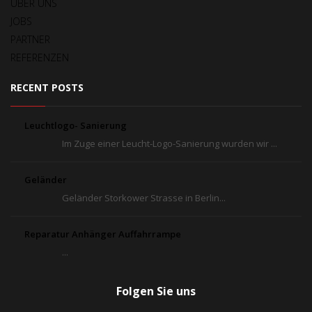
ÜBER UNS
JOBS
PARTNER
REFERENZEN
RECENT POSTS
Leuchtlogo- Sanierung
Im Zuge einer Leucht-Logo-Sanierung wurden wir ...
Geländer
Geländer Storkower Strasse in Berlin...
Reparatur Anhänger Auffahrrampe
...
Folgen Sie uns