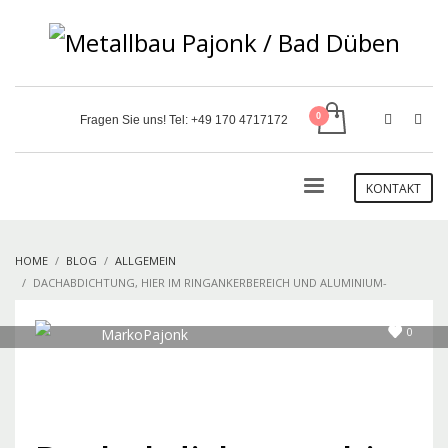
Fragen Sie uns! Tel:
+49 170 4717172
KONTAKT
HOME
BLOG
ALLGEMEIN
DACHABDICHTUNG, HIER IM RINGANKERBEREICH UND ALUMINIUM-
ABDECKBLECHEN
0
MarkoPajonk
MITTWOCH, 27 FEBRUAR 2019
/
PUBLISHED IN
ALLGEMEIN