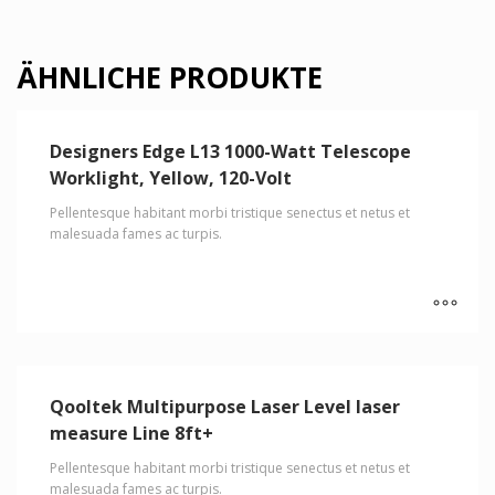
ÄHNLICHE PRODUKTE
Designers Edge L13 1000-Watt Telescope
Worklight, Yellow, 120-Volt
Pellentesque habitant morbi tristique senectus et netus et
malesuada fames ac turpis.
Dieses
Produkt
weist
Qooltek Multipurpose Laser Level laser
mehrere
measure Line 8ft+
Varianten
auf.
Pellentesque habitant morbi tristique senectus et netus et
Die
malesuada fames ac turpis.