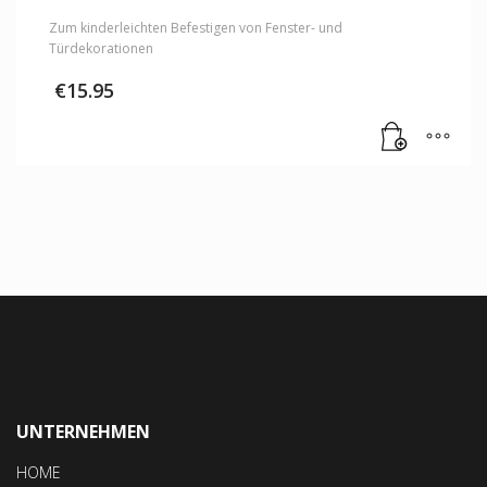
Zum kinderleichten Befestigen von Fenster- und
Türdekorationen
€
15.95
UNTERNEHMEN
HOME