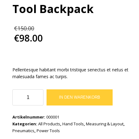
Tool Backpack
Ursprünglicher
€
150.00
Preis
€
98.00
war:
Aktueller
€150.00
Preis
ist:
€98.00.
Pellentesque habitant morbi tristique senectus et netus et
malesuada fames ac turpis.
48
IN DEN WARENKORB
Pocket
Deluxe
Tool
Artikelnummer:
000001
Backpack
Kategorien:
All Products
,
Hand Tools
,
Measuring & Layout
,
Menge
Pneumatics
,
Power Tools