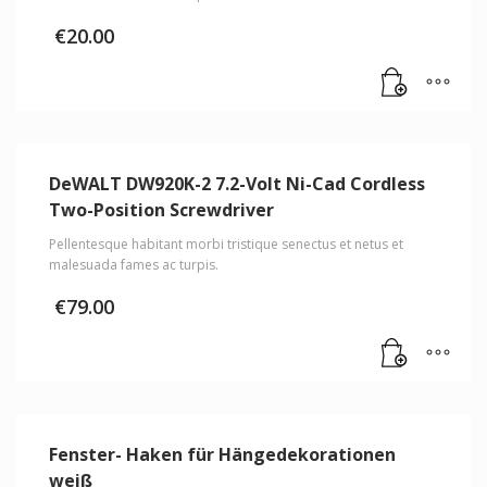
Optionen
€
20.00
können
auf
der
Produktseite
gewählt
werden
DeWALT DW920K-2 7.2-Volt Ni-Cad Cordless
Two-Position Screwdriver
Pellentesque habitant morbi tristique senectus et netus et
malesuada fames ac turpis.
€
79.00
Fenster- Haken für Hängedekorationen
weiß