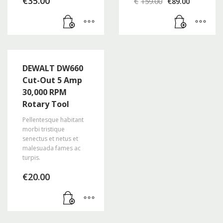
€
35.00
€
159.00
€
89.00
Preis
Preis
war:
ist:
€159.00
€89.00.
DEWALT DW660
Cut-Out 5 Amp
30,000 RPM
Rotary Tool
Pellentesque habitant
morbi tristique
senectus et netus et
malesuada fames ac
turpis.
€
20.00