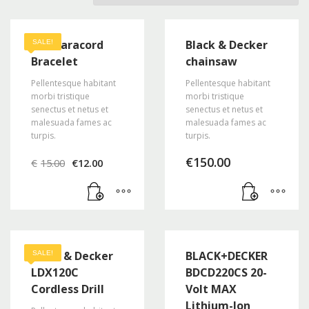
A2S Paracord
Black & Decker
SALE!
Bracelet
chainsaw
Pellentesque habitant
Pellentesque habitant
morbi tristique
morbi tristique
senectus et netus et
senectus et netus et
malesuada fames ac
malesuada fames ac
turpis.
turpis.
Ursprünglicher
Aktueller
€
150.00
€
15.00
€
12.00
Preis
Preis
war:
ist:
€15.00
€12.00.
Black & Decker
BLACK+DECKER
SALE!
LDX120C
BDCD220CS 20-
Cordless Drill
Volt MAX
Lithium-Ion