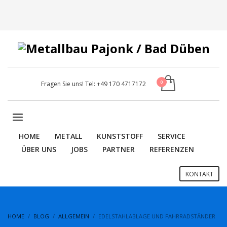
Fragen Sie uns! Tel:
+49 170 4717172
HOME
METALL
KUNSTSTOFF
SERVICE
ÜBER UNS
JOBS
PARTNER
REFERENZEN
KONTAKT
HOME
BLOG
ALLGEMEIN
EDELSTAHLABLAGE UND FAHRRADSTÄNDER