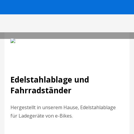
0
MarkoPajonk
MITTWOCH, 29 DEZEMBER 2021
/
PUBLISHED IN
ALLGEMEIN
Edelstahlablage und
Fahrradständer
Hergestellt in unserem Hause, Edelstahlablage
für Ladegeräte von e-Bikes.