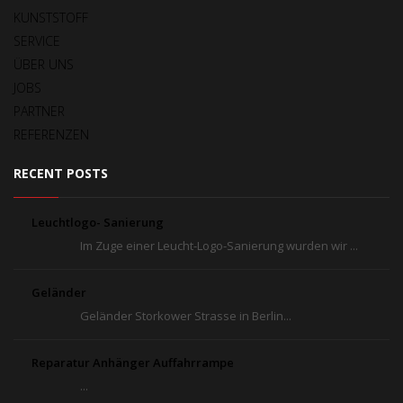
KUNSTSTOFF
SERVICE
ÜBER UNS
JOBS
PARTNER
REFERENZEN
RECENT POSTS
Leuchtlogo- Sanierung
Im Zuge einer Leucht-Logo-Sanierung wurden wir ...
Geländer
Geländer Storkower Strasse in Berlin...
Reparatur Anhänger Auffahrrampe
...