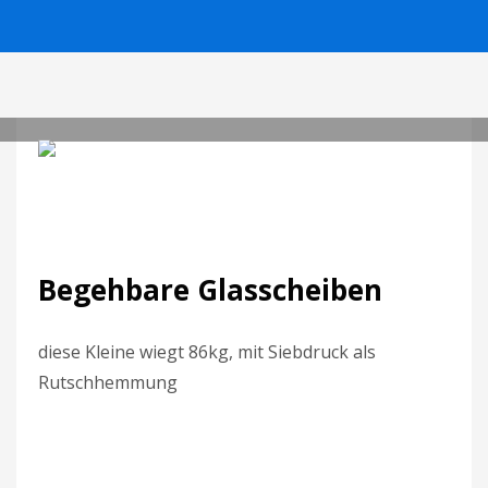
0
MarkoPajonk
FREITAG, 22 FEBRUAR 2019
/
PUBLISHED IN
ALLGEMEIN
Begehbare Glasscheiben
diese Kleine wiegt 86kg, mit Siebdruck als
Rutschhemmung