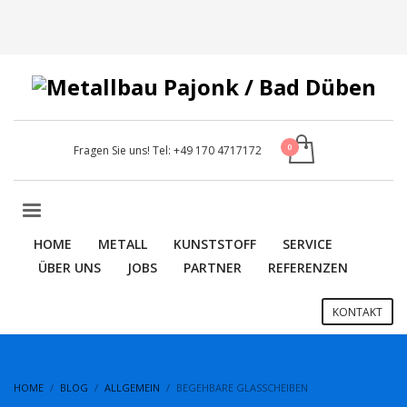
Fragen Sie uns! Tel:
+49 170 4717172
HOME
METALL
KUNSTSTOFF
SERVICE
ÜBER UNS
JOBS
PARTNER
REFERENZEN
KONTAKT
HOME
BLOG
ALLGEMEIN
BEGEHBARE GLASSCHEIBEN