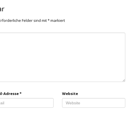
ar
Erforderliche Felder sind mit
*
markiert
il-Adresse
*
Website