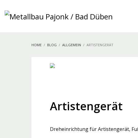
HOME
BLOG
ALLGEMEIN
ARTISTENGERÄT
MarkoPajonk
DONNERSTAG, 20 DEZEMBER 2018
/
PUBLISHED IN
ALL
Artistengerät
Dreheinrichtung für Artistengerät, F